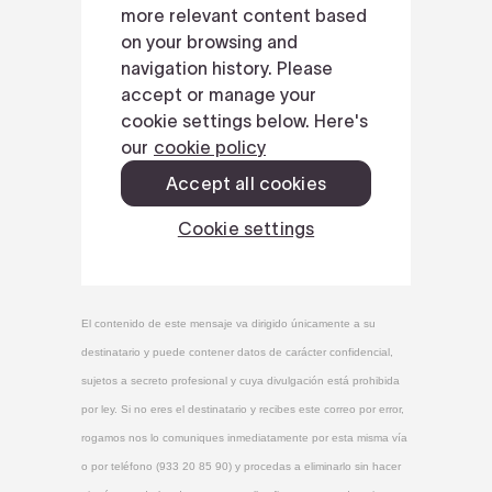
El contenido de este mensaje va dirigido únicamente a su
destinatario y puede contener datos de carácter confidencial,
sujetos a secreto profesional y cuya divulgación está prohibida
por ley. Si no eres el destinatario y recibes este correo por error,
rogamos nos lo comuniques inmediatamente por esta misma vía
o por teléfono (933 20 85 90) y procedas a eliminarlo sin hacer