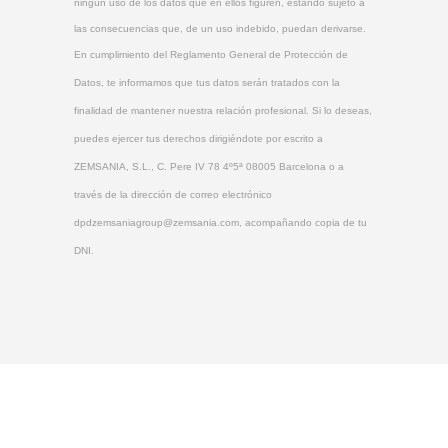
ningún uso de los datos que en ellos figuren, estando sujeto a
las consecuencias que, de un uso indebido, puedan derivarse.
En cumplimiento del Reglamento General de Protección de
Datos, te informamos que tus datos serán tratados con la
finalidad de mantener nuestra relación profesional. Si lo deseas,
puedes ejercer tus derechos dirigiéndote por escrito a
ZEMSANIA, S.L., C. Pere IV 78 4º5ª 08005 Barcelona o a
través de la dirección de correo electrónico
dpdzemsaniagroup@zemsania.com, acompañando copia de tu
DNI.