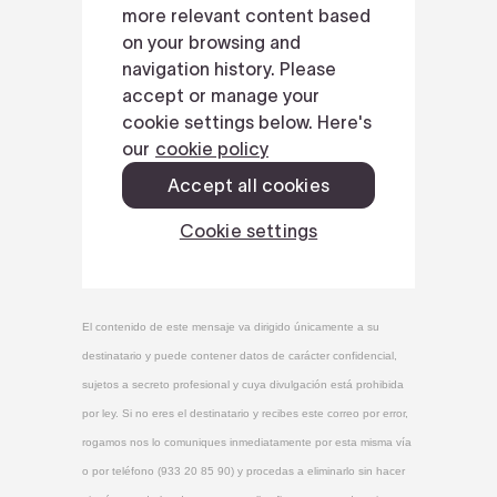
El contenido de este mensaje va dirigido únicamente a su
destinatario y puede contener datos de carácter confidencial,
sujetos a secreto profesional y cuya divulgación está prohibida
por ley. Si no eres el destinatario y recibes este correo por error,
rogamos nos lo comuniques inmediatamente por esta misma vía
o por teléfono (933 20 85 90) y procedas a eliminarlo sin hacer