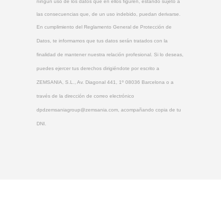
ningún uso de los datos que en ellos figuren, estando sujeto a
las consecuencias que, de un uso indebido, puedan derivarse.
En cumplimiento del Reglamento General de Protección de
Datos, te informamos que tus datos serán tratados con la
finalidad de mantener nuestra relación profesional. Si lo deseas,
puedes ejercer tus derechos dirigiéndote por escrito a
ZEMSANIA, S.L., Av. Diagonal 441, 1º 08036 Barcelona o a
través de la dirección de correo electrónico
dpdzemsaniagroup@zemsania.com, acompañando copia de tu
DNI.