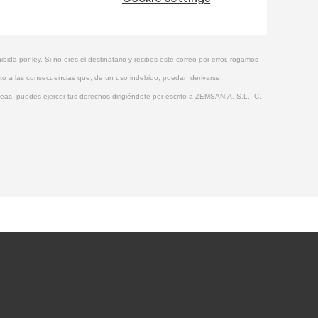
ida por ley. Si no eres el destinatario y recibes este correo por error, rogamos
eto a las consecuencias que, de un uso indebido, puedan derivarse.
eas, puedes ejercer tus derechos dirigiéndote por escrito a ZEMSANIA, S.L., C.