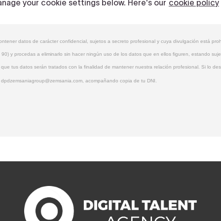
tener datos de carácter confidencial, sujetos a secreto profesional y cuya divulgación está prohib
0) y procedas a eliminarlo sin hacer ningún uso de los datos que en ellos figuren, estando suj
e tus datos serán tratados con la finalidad de mantener nuestra relación profesional. Si lo des
ónico dpdzemsaniagroup@zemsania.com, acompañando copia de tu DNI.