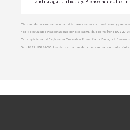
El contenido de este mensaje va dirigido únicamente a su destinatario y puede con
nos lo comuniques inmediatamente por esta misma vía o por teléfono (933 20 85 9
En cumplimiento del Reglamento General de Protección de Datos, te informamos qu
Pere IV 78 4º5ª 08005 Barcelona o a través de la dirección de correo electr