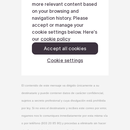
El contenido de este mensaje va dirigido únicamente a su
destinatario y puede contener datos de carácter confidencial,
sujetos a secreto profesional y cuya divulgación está prohibida
por ley. Si no eres el destinatario y recibes este correo por error,
rogamos nos lo comuniques inmediatamente por esta misma vía
o por teléfono (933 20 85 90) y procedas a eliminarlo sin hacer