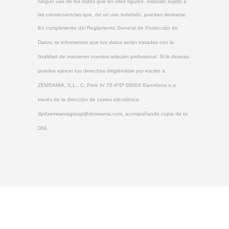
ningún uso de los datos que en ellos figuren, estando sujeto a
las consecuencias que, de un uso indebido, puedan derivarse.
En cumplimiento del Reglamento General de Protección de
Datos, te informamos que tus datos serán tratados con la
finalidad de mantener nuestra relación profesional. Si lo deseas,
puedes ejercer tus derechos dirigiéndote por escrito a
ZEMSANIA, S.L., C. Pere IV 78 4º5ª 08005 Barcelona o a
través de la dirección de correo electrónico
dpdzemsaniagroup@zemsania.com, acompañando copia de tu
DNI.