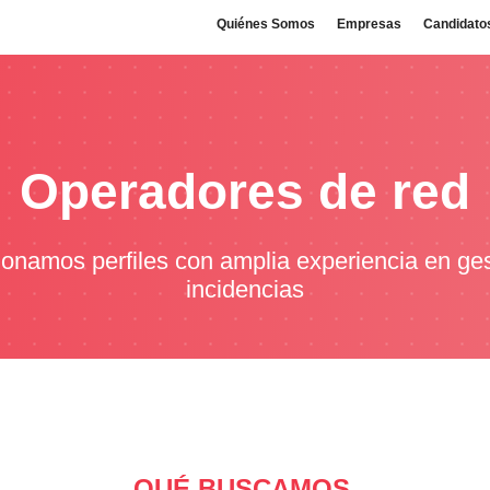
Quiénes Somos
Empresas
Candidato
Operadores de red
onamos perfiles con amplia experiencia en ge
incidencias
QUÉ BUSCAMOS